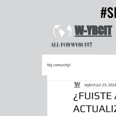
#S
#S
W-YBCIT
ALL FOR WYBCIT!!
My comunity!
wybcit
Jul 23, 202
¿FUISTE
ACTUALI