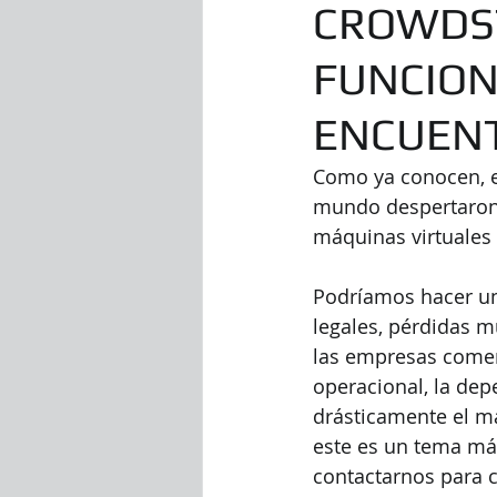
CROWDST
FUNCION
ENCUENT
Como ya conocen, el
mundo despertaron c
máquinas virtuales 
Podríamos hacer un 
legales, pérdidas m
las empresas coment
operacional, la dep
drásticamente el ma
este es un tema má
contactarnos para c