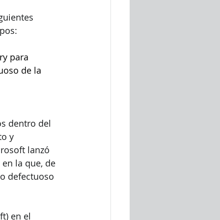
guientes 
pos:
ry para 
uoso de la 
s dentro del 
to y 
rosoft lanzó 
en la que, de 
vo defectuoso 
) en el 