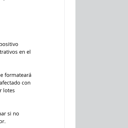
positivo 
rativos en el 
se formateará 
afectado con 
 lotes 
ar si no 
or.