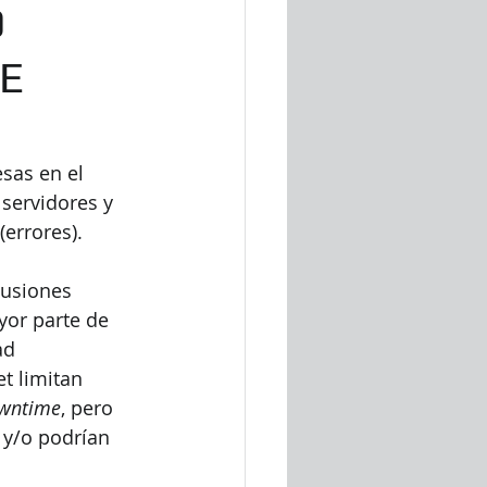
O
SE
sas en el 
servidores y 
(errores).
cusiones 
yor parte de 
ad 
t limitan 
wntime
, pero 
y/o podrían 