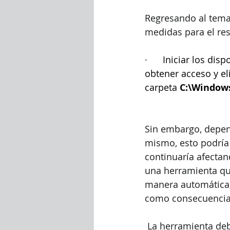
Regresando al tema 
medidas para el re
·      
Iniciar los dis
obtener acceso y el
carpeta 
C:\Windows
Sin embargo, depen
mismo, esto podría
continuaría afectan
una herramienta que
manera automática, 
como consecuencia 
 La herramienta deb