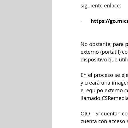
siguiente enlace:
·      
https://go.mic
No obstante, 
para p
externo (portátil) c
dispositivo que uti
En el proceso se ej
y creará una image
el equipo externo c
llamado CSRemediat
OJO – Si cuentan co
cuenta con acceso a