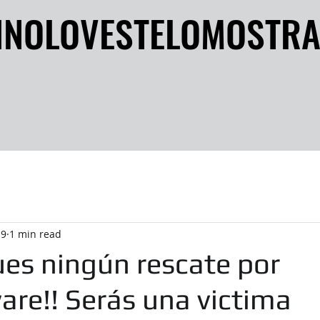
INOLOVESTELOMOSTR
INOLOVESTELOMOSTR
19
1 min read
ues ningún rescate por
re!! Serás una victima