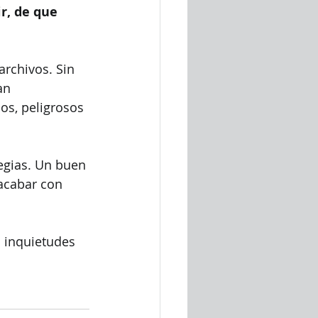
r, de que 
archivos. Sin 
an 
os, peligrosos 
egias. Un buen 
acabar con 
s inquietudes 