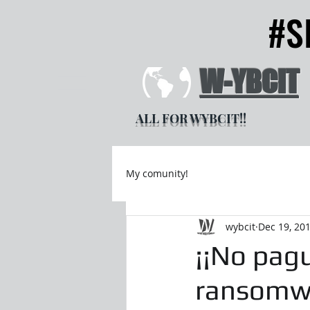
#S
#S
W-YBCIT
ALL FOR WYBCIT!!
My comunity!
wybcit
Dec 19, 20
¡¡No pag
ransomwa