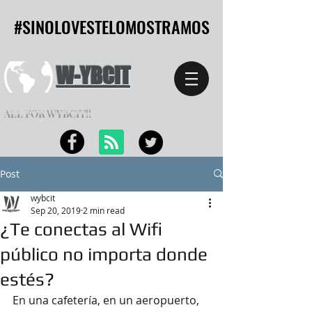
#SINOLOVESTELOMOSTRAMOS
#SINOLOVESTELOMOSTRAMOS
W-YBCIT
ALL FOR WYBCIT!!
Post
wybcit
Sep 20, 2019
2 min read
¿Te conectas al Wifi
público no importa donde
estés?
En una cafetería, en un aeropuerto, 