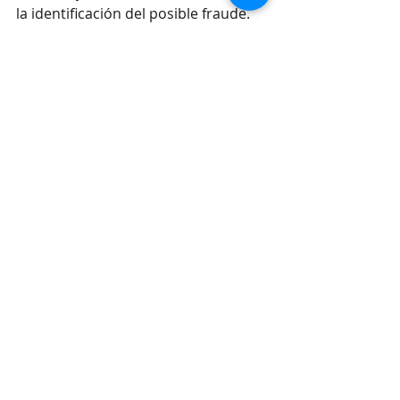
la identificación del posible fraude.
De nuestra parte hemos observado 
como en este tiempo los casos 
crecen y usualmente el cliente toma 
acción una ves esta fuera de control. 
¡Gracias por ser parte de WYBCIT!
Recent Posts
See All